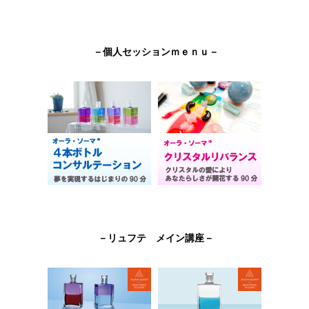
－個人セッションｍｅｎｕ－
－リュフテ メイン講座－